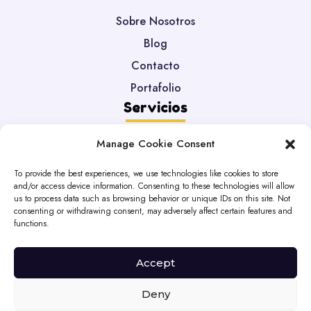
Sobre Nosotros
Blog
Contacto
Portafolio
Servicios
Manage Cookie Consent
Desarrollo Web
Mantenimiento
To provide the best experiences, we use technologies like cookies to store
and/or access device information. Consenting to these technologies will allow
Migración DataBase
us to process data such as browsing behavior or unique IDs on this site. Not
Legales
consenting or withdrawing consent, may adversely affect certain features and
functions.
Política De Privacidad
Accept
Políticas De Cookies
Terminos Y Condiciones
Deny