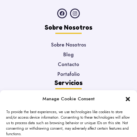
Sobre Nosotros
Sobre Nosotros
Blog
Contacto
Portafolio
Servicios
Manage Cookie Consent
Desarrollo Web
Mantenimiento
To provide the best experiences, we use technologies like cookies to store
and/or access device information. Consenting to these technologies will allow
Migración DataBase
us to process data such as browsing behavior or unique IDs on this site. Not
Legales
consenting or withdrawing consent, may adversely affect certain features and
functions.